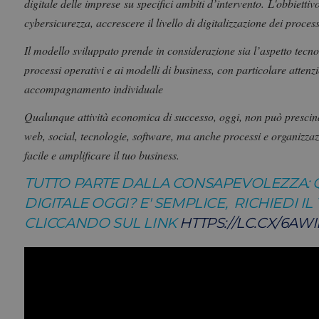
digitale delle impr
ese su specifici ambiti d’intervento.
L'obbiettivo
cybersicurezza, accrescere il livello di digitalizzazione dei process
Il modello sviluppato prende in considerazione sia l’aspetto tecno
processi operativi e ai modelli di business, con particolare attenzi
accompagnamento individuale
Qualunque attività economica di successo, oggi, non può prescind
web, social, tecnologie, software, ma anche processi e organizzazi
facile e amplificare il tuo business.
TUTTO PARTE DALLA CONSAPEVOLEZZA: 
DIGITALE OGGI? E' SEMPLICE,
RICHIEDI I
CLICCANDO SUL LINK
HTTPS://LC.CX/6AW