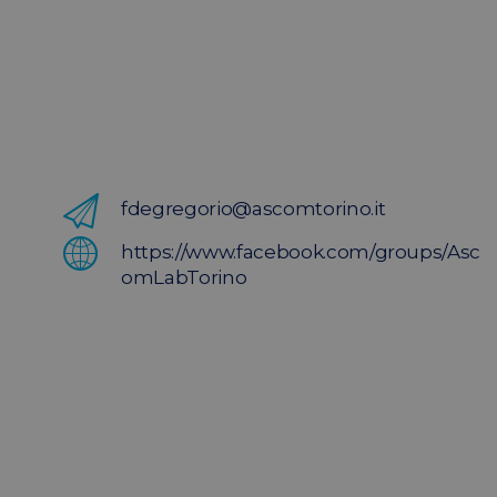
fdegregorio@ascomtorino.it
https://www.facebook.com/groups/Asc
omLabTorino