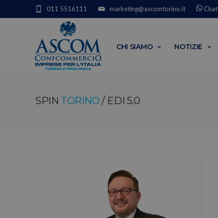
011 5516111
marketing@ascomtorino.it
Chat
CHI SIAMO
NOTIZIE
SPIN
TORINO
/ EDI 5.0