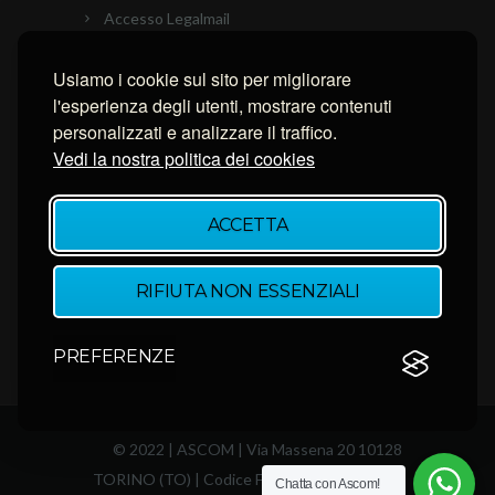
Accesso Legalmail
PEC Ascom
Usiamo i cookie sul sito per migliorare
Connessione con AnyDesk
l'esperienza degli utenti, mostrare contenuti
Connessione con Ammyy Admin
personalizzati e analizzare il traffico.
Connessione con TeamViewer
Vedi la nostra politica dei cookies
NEWSLETTER
ACCETTA
Inserisci la tua email per restare aggiornato.
RIFIUTA NON ESSENZIALI
PREFERENZE
© 2022 | ASCOM | Via Massena 20 10128
TORINO (TO) | Codice Fiscale 80082340011
Chatta con Ascom!