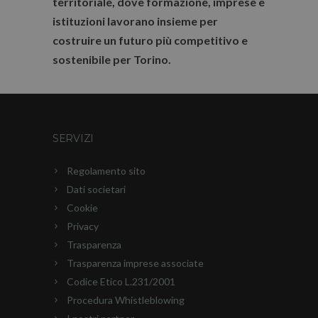
territoriale, dove formazione, imprese e
istituzioni lavorano insieme per
costruire un futuro più competitivo e
sostenibile per Torino.
SERVIZI
Regolamento sito
Dati societari
Cookie
Privacy
Trasparenza
Trasparenza imprese associate
Codice Etico L.231/2001
Procedura Whistleblowing