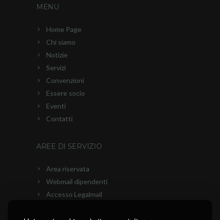
MENU
Home Page
Chi siamo
Notizie
Servizi
Convenzioni
Essere socio
Eventi
Contatti
AREE DI SERVIZIO
Area riservata
Webmail dipendenti
Accesso Legalmail
PEC Ascom
Connessione con AnyDesk