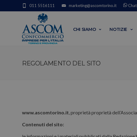
011 5516111
marketing@ascomtorino.it
Chat
CHI SIAMO
NOTIZIE
REGOLAMENTO DEL SITO
www.ascomtorino.it
, proprietà proprietà dell’Associ
Contenuti del sito:
le informazioni e i materiali pubblicati dalla Redazio