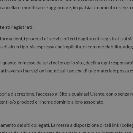
ncellare, modificare e aggiornare, in qualsiasi momento e senza d
tenti registrati:
formazioni, i prodotti e i servizi offerti dagli utenti registrati sul
a di alcun tipo, sia espressa che implicita, di commerciabilità, ad
 quanto immesso da terzi nel proprio sito, declina ogni responsabili
ttraverso i servizi on line, né sull’uso che di tale materiale possa es
propria discrezione, l’accesso al Sito a qualsiasi Utente, con o senza r
tenti e/o prodotti e il nome dominio a loro associato.
mento dei siti collegati. La messa a disposizione di tali link (colle
ione dei siti web da parte del portale o un suo collegamento con i ge