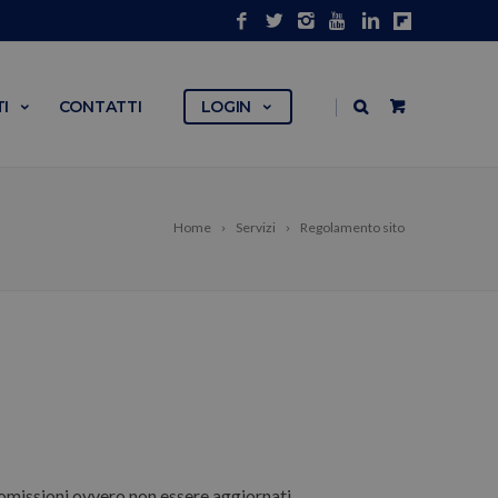
|
I
CONTATTI
LOGIN
Home
Servizi
Regolamento sito
omissioni ovvero non essere aggiornati.