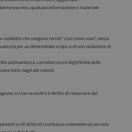
are preavviso, qualsiasi informazione o materiale
 sito suddetto che vengono forniti “così come sono”, senza
eguatezza per un determinato scopo e di non violazione di
tà sull’esattezza, correttezza e/o legittimità delle
sere fatto dagli altri utenti.
agione; si riserva inoltre il diritto di rimuovere dal
gamenti a siti di terzi) costituisce solamente un servizio
stori di tali siti.