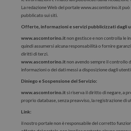
La redazione Web del portale www.ascomtorino.it può ca
pubblicato sui siti.
Offerte, informazioni e servizi pubblicizzati dagli u
www.ascomtorino.it
non gestisce e non controlla le in
quindi assumersi alcuna responsabilità o fornire garanzi
diritti di terzi.
www.ascomtorino.it
non avendo sempre il controllo di
informazioni o dei dati messi a disposizione dagli utenti a
Diniego e Sospensione del Servizio:
www.ascomtorino.it
si riserva il diritto di negare, a 
proprio database, senza preavviso, la registrazione di u
Link:
il nostro portale non è responsabile del corretto funziona
offerto dal portale, non implica pertanto alcuna approvaz