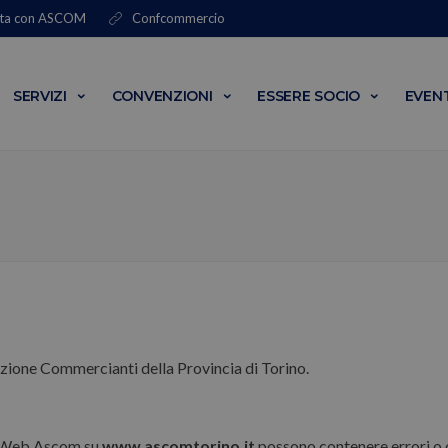
ta con
ASCOM
Confcommercio
SERVIZI
CONVENZIONI
ESSERE SOCIO
EVENT
azione Commercianti della Provincia di Torino.
ne Web Ascom su
www.ascomtorino.it
possono contenere errori o 