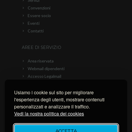
Servizi
Convenzioni
Essere socio
Eventi
Contatti
AREE DI SERVIZIO
Area riservata
Webmail dipendenti
Accesso Legalmail
PEC Ascom
Usiamo i cookie sul sito per migliorare
Connessione con AnyDesk
l'esperienza degli utenti, mostrare contenuti
Connessione con Ammyy Admin
personalizzati e analizzare il traffico.
Connessione con TeamViewer
Vedi la nostra politica dei cookies
NEWSLETTER
ACCETTA