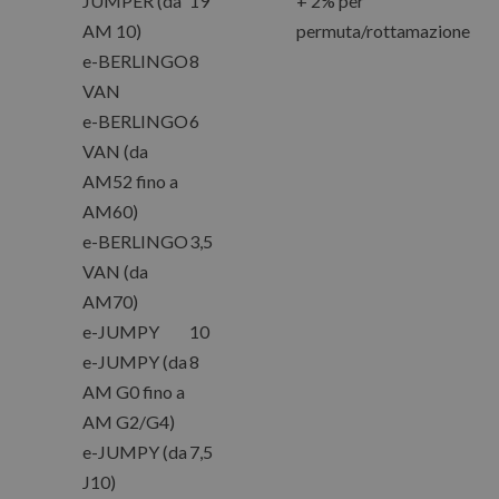
JUMPER (da
19
+ 2% per
AM 10)
permuta/rottamazione
e-BERLINGO
8
VAN
e-BERLINGO
6
VAN (da
AM52 fino a
AM60)
e-BERLINGO
3,5
VAN (da
AM70)
e-JUMPY
10
e-JUMPY (da
8
AM G0 fino a
AM G2/G4)
e-JUMPY (da
7,5
J10)