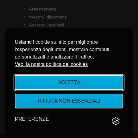
Area riservata
Webmail dipendenti
Accesso Legalmail
PEC Ascom
Usiamo i cookie sul sito per migliorare
Connessione con AnyDesk
l'esperienza degli utenti, mostrare contenuti
Connessione con Ammyy Admin
personalizzati e analizzare il traffico.
Connessione con TeamViewer
Vedi la nostra politica dei cookies
NEWSLETTER
ACCETTA
Inserisci la tua email per restare aggiornato.
RIFIUTA NON ESSENZIALI
PREFERENZE