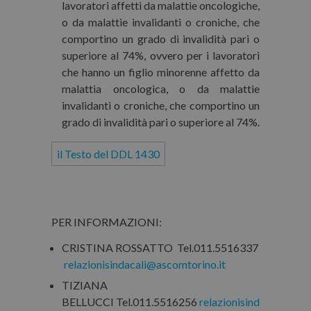
lavoratori affetti da malattie oncologiche,
o da malattie invalidanti o croniche, che
comportino un grado di invali­dità pari o
superiore al 74%, ovvero per i lavoratori
che hanno un figlio mino­renne affetto da
malattia oncologica, o da malattie
invalidanti o croniche, che comportino un
grado di invali­dità pari o superiore al 74%.
il Testo del DDL 1430
PER INFORMAZIONI:
CRISTINA ROSSATTO Tel.011.5516337
relazionisindacali@ascomtorino.it
TIZIANA
BELLUCCI Tel.011.5516256
relazionisind