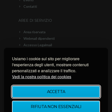
Contatti
AREE DI SERVIZIO
Area riservata
Webmail dipendenti
Accesso Legalmail
PEC Ascom
Usiamo i cookie sul sito per migliorare
Connessione con AnyDesk
l'esperienza degli utenti, mostrare contenuti
Connessione con Ammyy Admin
personalizzati e analizzare il traffico.
Connessione con TeamViewer
Vedi la nostra politica dei cookies
NEWSLETTER
ACCETTA
Inserisci la tua email per restare aggiornato.
RIFIUTA NON ESSENZIALI