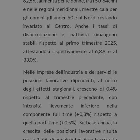
62,6%, aumenta per le donne, tra i 50-64enni
e nelle regioni meridionali, mentre cala per
gli uomini, gli under 50 e al Nord, restando
invariato al Centro. Anche i tassi di
disoccupazione e inattività rimangono
stabili rispetto al primo trimestre 2025,
attestandosi rispettivamente al 6,3% e al
33,0%.
Nelle imprese dell’industria e dei servizi le
posizioni lavorative dipendenti, al netto
degli effetti stagionali, crescono di 0,4%
rispetto al trimestre precedente, con
intensità lievemente inferiore nella
componente full time (+0,3%) rispetto a
quella part time (+0,5%). Su base annua, la
crescita delle posizioni lavorative risulta
pari a 1,7%; di uguale intensità è la crescita