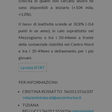
crescita di quanti non cercano lavoro né
sono disponibili a iniziarlo (+104 mila,
+1,0%).
Il tasso di inattività scende al 32,8% (-0,4
punti in un anno), in calo soprattutto nel
Mezzogiorno e tra i 50-64enni a fronte
della sostanziale stabilità nel Centro-Nord
e tra i 35-49enni e dell’aumento per i più
giovani.
La nota ISTAT
PER INFORMAZIONI:
CRISTINA ROSSATTO Tel.011.5516337
relazionisindacali@ascomtorino.it
TIZIANA
BELLUCCI Tel.011.5516256
relazionisind