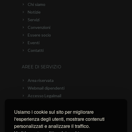
Chi siamo
Notizie
Servizi
Convenzioni
Essere socio
Eventi
Contatti
AREE DI SERVIZIO
Area riservata
Webmail dipendenti
Accesso Legalmail
PEC Ascom
Usiamo i cookie sul sito per migliorare
Connessione con AnyDesk
l'esperienza degli utenti, mostrare contenuti
Connessione con Ammyy Admin
personalizzati e analizzare il traffico.
Connessione con TeamViewer