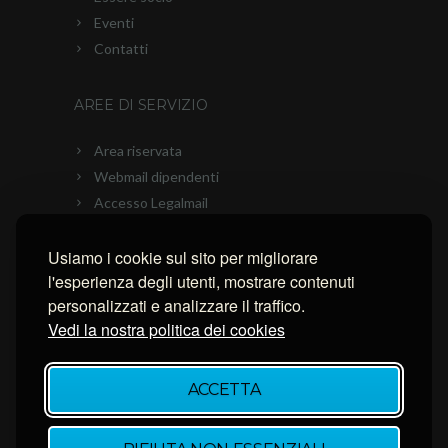
Eventi
Contatti
AREE DI SERVIZIO
Area riservata
Webmail dipendenti
Accesso Legalmail
PEC Ascom
Connessione con AnyDesk
Usiamo i cookie sul sito per migliorare
l'esperienza degli utenti, mostrare contenuti
Connessione con Ammyy Admin
personalizzati e analizzare il traffico.
Connessione con TeamViewer
Vedi la nostra politica dei cookies
NEWSLETTER
ACCETTA
Inserisci la tua email per restare aggiornato.