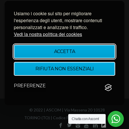
PEC Ascom
Connessione con AnyDesk
Usiamo i cookie sul sito per migliorare
l'esperienza degli utenti, mostrare contenuti
Connessione con Ammyy Admin
personalizzati e analizzare il traffico.
Connessione con TeamViewer
Vedi la nostra politica dei cookies
NEWSLETTER
ACCETTA
Inserisci la tua email per restare aggiornato.
RIFIUTA NON ESSENZIALI
PREFERENZE
© 2022 | ASCOM | Via Massena 20 10128
TORINO (TO) | Codice Fiscale 80082340011
Chatta con Ascom!