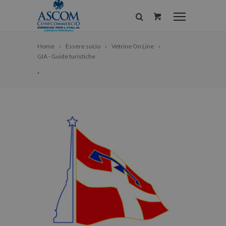
Home
Essere socio
Vetrine On Line
GIA - Guide turistiche
.