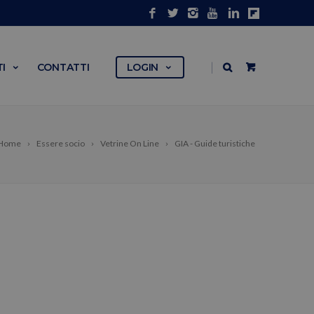
|
I
CONTATTI
LOGIN
Home
Essere socio
Vetrine On Line
GIA - Guide turistiche