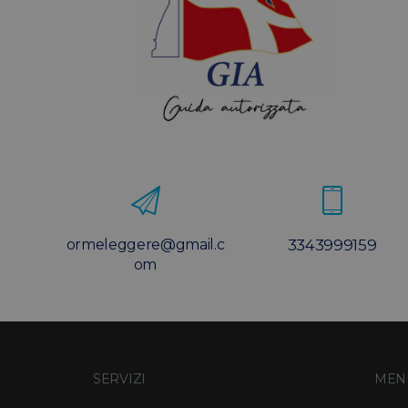
ormeleggere@gmail.c
3343999159
om
SERVIZI
MEN