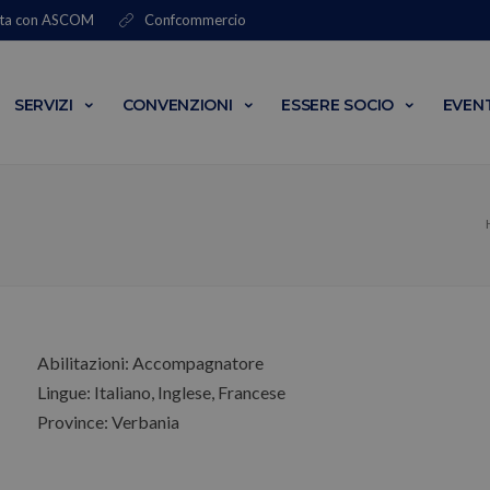
ta con
ASCOM
Confcommercio
SERVIZI
CONVENZIONI
ESSERE SOCIO
EVENT
Abilitazioni: Accompagnatore
Lingue: Italiano, Inglese, Francese
Province: Verbania