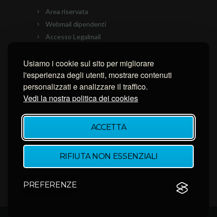
Area riservata
Webmail dipendenti
Accesso Legalmail
PEC Ascom
Connessione con AnyDesk
Usiamo i cookie sul sito per migliorare
l'esperienza degli utenti, mostrare contenuti
Connessione con Ammyy Admin
personalizzati e analizzare il traffico.
Connessione con TeamViewer
Vedi la nostra politica dei cookies
NEWSLETTER
ACCETTA
Inserisci la tua email per restare aggiornato.
RIFIUTA NON ESSENZIALI
PREFERENZE