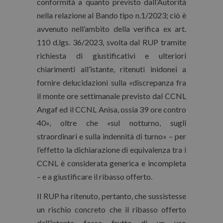
conformità a quanto previsto dall’Autorità
nella relazione al Bando tipo n.1/2023; ciò è
avvenuto nell’ambito della verifica ex art.
110 d.lgs. 36/2023, svolta dal RUP tramite
richiesta di giustificativi e ulteriori
chiarimenti all’istante, ritenuti inidonei a
fornire delucidazioni sulla «discrepanza fra
il monte ore settimanale previsto dal CCNL
Angaf ed il CCNL Anisa, ossia 39 ore contro
40», oltre che «sul notturno, sugli
straordinari e sulla indennità di turno» – per
l’effetto la dichiarazione di equivalenza tra i
CCNL è considerata generica e incompleta
– e a giustificare il ribasso offerto.
Il RUP ha ritenuto, pertanto, che sussistesse
un rischio concreto che il ribasso offerto
dall’istante fosse frutto di un uso