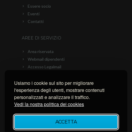
Essere socio
Eventi
Contatti
AREE DI SERVIZIO
Area riservata
Webmail dipendenti
Accesso Legalmail
PEC Ascom
Usiamo i cookie sul sito per migliorare
Connessione con AnyDesk
l'esperienza degli utenti, mostrare contenuti
Connessione con Ammyy Admin
personalizzati e analizzare il traffico.
Connessione con TeamViewer
Vedi la nostra politica dei cookies
NEWSLETTER
ACCETTA
Inserisci la tua email per restare aggiornato.