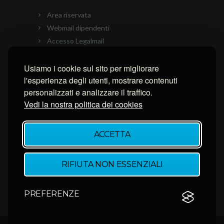
Area riservata
Webmail dipendenti
Accesso Legalmail
PEC Ascom
Connessione con AnyDesk
Usiamo i cookie sul sito per migliorare
l'esperienza degli utenti, mostrare contenuti
Connessione con Ammyy Admin
personalizzati e analizzare il traffico.
Connessione con TeamViewer
Vedi la nostra politica dei cookies
NEWSLETTER
ACCETTA
Inserisci la tua email per restare aggiornato.
RIFIUTA NON ESSENZIALI
PREFERENZE