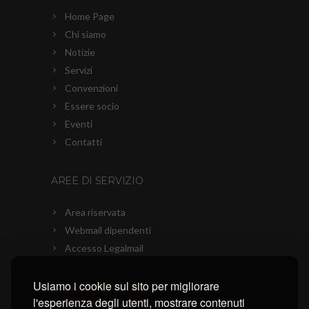
Home Page
Chi siamo
Notizie
Servizi
Convenzioni
Essere socio
Eventi
Contatti
AREE DI SERVIZIO
Area riservata
Webmail dipendenti
Accesso Legalmail
PEC Ascom
Usiamo i cookie sul sito per migliorare
Connessione con AnyDesk
l'esperienza degli utenti, mostrare contenuti
Connessione con Ammyy Admin