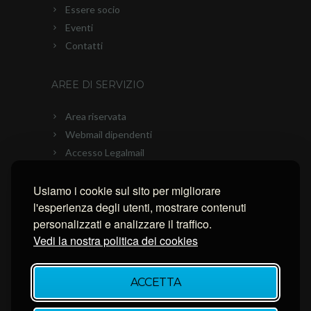
Essere socio
Eventi
Contatti
AREE DI SERVIZIO
Area riservata
Webmail dipendenti
Accesso Legalmail
PEC Ascom
Connessione con AnyDesk
Usiamo i cookie sul sito per migliorare
l'esperienza degli utenti, mostrare contenuti
Connessione con Ammyy Admin
personalizzati e analizzare il traffico.
Connessione con TeamViewer
Vedi la nostra politica dei cookies
NEWSLETTER
ACCETTA
Inserisci la tua email per restare aggiornato.